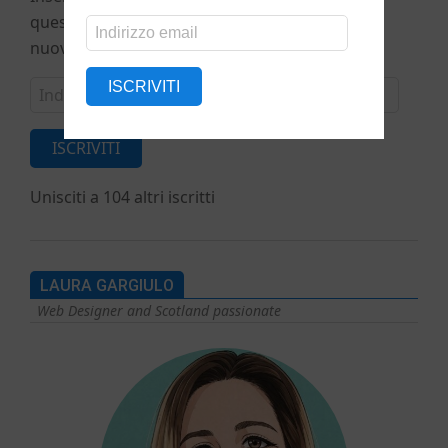
questo blog, e ricevere via e-mail le notifiche di
Indirizzo
nuovi post.
email
Indirizzo
ISCRIVITI
email
ISCRIVITI
Unisciti a 104 altri iscritti
LAURA GARGIULO
Web Designer and Scotland passionate