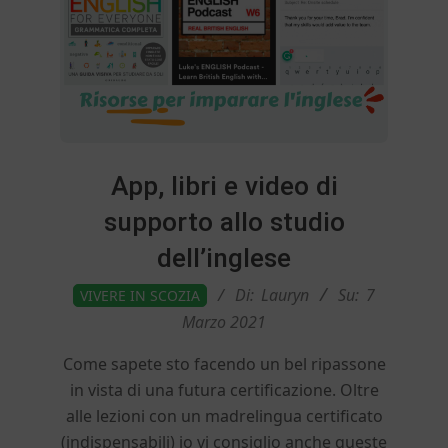
E
d
i
n
App, libri e video di
supporto allo studio
b
dell’inglese
u
2021-
Di:
Lauryn
Su:
7
VIVERE IN SCOZIA
03-
Marzo 2021
07
r
Come sapete sto facendo un bel ripassone
in vista di una futura certificazione. Oltre
g
alle lezioni con un madrelingua certificato
(indispensabili) io vi consiglio anche queste