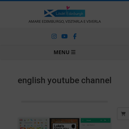
Vai
al
contenuto
L
AMARE EDIMBURGO, VISITARLA E VIVERLA
o
Menu
MENU
v
di
navigazione
primaria
i
english youtube channel
n
'