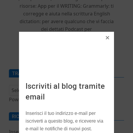
h
risorse: App per il WRITING: Grammarly: ti
corregge e aiuta nella scrittura English
dictation: per avere qualcuno che vi faccia
dei dettati Podcast per
CONTINUA A LEGGERE
TRADUCI
Iscriviti al blog tramite
email
Powered by
Translate
Inserisci il tuo indirizzo e-mail per
RICEVI NEWS DALLA SCOZIA VIA EMAIL
iscriverti a questo blog, e ricevere via
e-mail le notifiche di nuovi post.
Inserisci il tuo indirizzo e-mail per iscriverti a