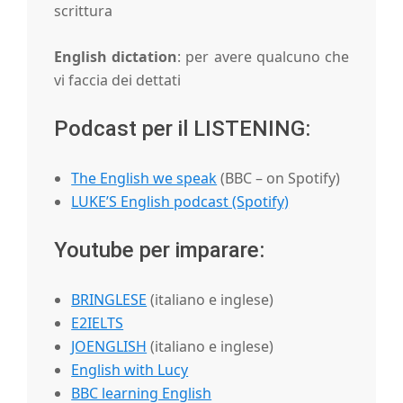
scrittura
u
English dictation
: per avere qualcuno che
vi faccia dei dettati
r
Podcast per il LISTENING:
g
The English we speak
(BBC – on Spotify)
h
LUKE’S English podcast (Spotify)
Youtube per imparare:
BRINGLESE
(italiano e inglese)
E2IELTS
JOENGLISH
(italiano e inglese)
English with Lucy
BBC learning English