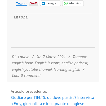
Tweet
Telegram
WhatsApp
MI PIACE:
2021-
03-
07
Di:
Lauryn
Su:
7 Marzo 2021
Taggato:
english book
,
English lessons
,
english podcast
,
english youtube channel
,
learning English
Con:
0 commenti
Articolo precedente:
Studiare per l'IELTS: da dove partire? Intervista
a Emy, giornalista e insegnante di inglese