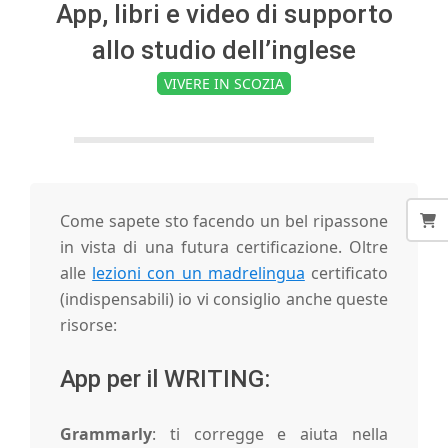
i
App, libri e video di supporto
allo studio dell’inglese
n
VIVERE IN SCOZIA
'
E
Come sapete sto facendo un bel ripassone
d
in vista di una futura certificazione. Oltre
alle
lezioni con un madrelingua
certificato
i
(indispensabili) io vi consiglio anche queste
risorse:
n
App per il WRITING:
b
Grammarly
: ti corregge e aiuta nella