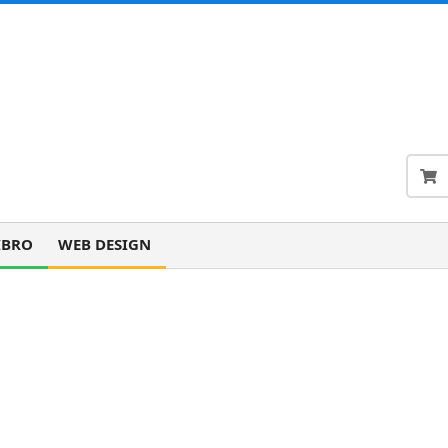
IBRO
WEB DESIGN
le »