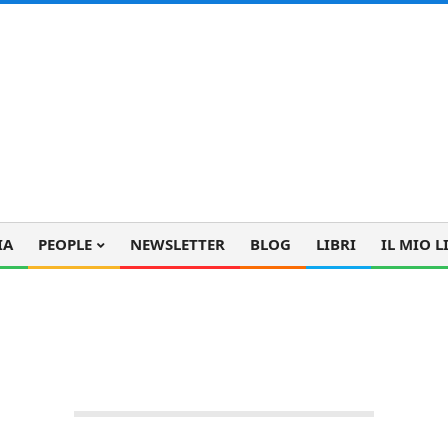
IA
PEOPLE
NEWSLETTER
BLOG
LIBRI
IL MIO L
dinburgh? My first English artic