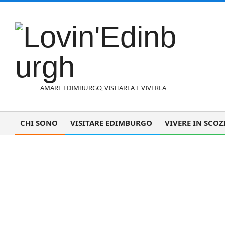
Vai
al
contenuto
L
AMARE EDIMBURGO, VISITARLA E VIVERLA
o
CHI SONO
VISITARE EDIMBURGO
VIVERE IN SCOZ
Menu
di
v
navigazione
Why move to E
primaria
i
n