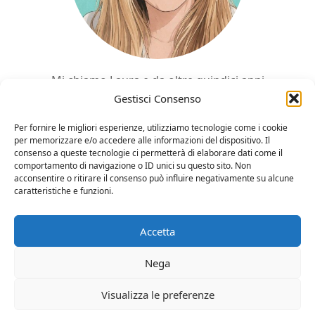
Mi chiamo Laura e da oltre quindici anni
Edimburgo occupa un posto speciale nella mia vita.
Gestisci Consenso
In questo sito condivido ciò che ho imparato
Per fornire le migliori esperienze, utilizziamo tecnologie come i cookie
durante i miei viaggi, le informazioni che avrei
per memorizzare e/o accedere alle informazioni del dispositivo. Il
consenso a queste tecnologie ci permetterà di elaborare dati come il
voluto trovare prima di partire e le storie che
comportamento di navigazione o ID unici su questo sito. Non
continuano a farmi sognare la Scozia.
acconsentire o ritirare il consenso può influire negativamente su alcune
caratteristiche e funzioni.
SCOPRI DI PIU'
Accetta
Nega
Visualizza le preferenze
© 2026 Lovin'Edinburgh è un progetto di Laura Gargiulo, web