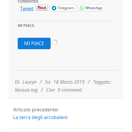
CONDIVIDI:
Tweet
Telegram
WhatsApp
MI PIACE:
Caricamento
MI PIACE
in
corso…
2019-
03-
18
Di:
Lauryn
Su:
18 Marzo 2019
Taggato:
Nessun tag
Con:
0 commenti
Articolo precedente:
La terra degli arcobaleni