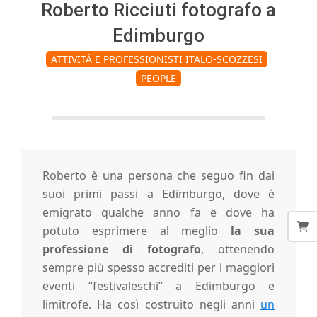
i
Roberto Ricciuti fotografo a
Edimburgo
n
ATTIVITÀ E PROFESSIONISTI ITALO-SCOZZESI
PEOPLE
'
E
d
Roberto è una persona che seguo fin dai
suoi primi passi a Edimburgo, dove è
i
emigrato qualche anno fa e dove ha
potuto esprimere al meglio
la sua
professione di fotografo
, ottenendo
n
sempre più spesso accrediti per i maggiori
eventi “festivaleschi” a Edimburgo e
b
limitrofe. Ha così costruito negli anni
un