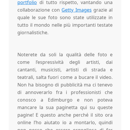
portfolio
di tutto rispetto, vantando una
u
collaborazione con
Getty Images
grazie al
quale le sue foto sono state utilizzate in
tutto il mondo nelle più importanti testate
r
giornalistiche.
g
Noterete da soli la qualità delle foto e
h
come l’espressività degli artisti, dai
cantanti, musicisti, artisti di strada e
teatrali, salta fuori come a bucare il video.
Non ha bisogno di pubblicità ma ci tenevo
di annoverarlo fra i professionisti che
conosco a Edimburgo e non poteva
mancare la sua paginetta qui su queste
pagine! E questo anche perché il sito ora
online l’ho aiutato io a montarlo, quindi
non posso che essere orgogliosa di far