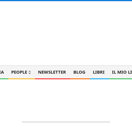
IA
PEOPLE
NEWSLETTER
BLOG
LIBRI
IL MIO L
orto a Edimburgo, costi e riflessio