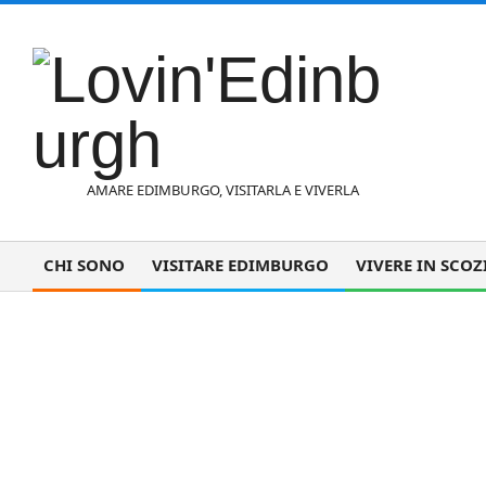
Vai
al
contenuto
L
AMARE EDIMBURGO, VISITARLA E VIVERLA
o
CHI SONO
VISITARE EDIMBURGO
VIVERE IN SCOZ
Menu
di
v
navigazione
Mezzi di trasp
primaria
i
n