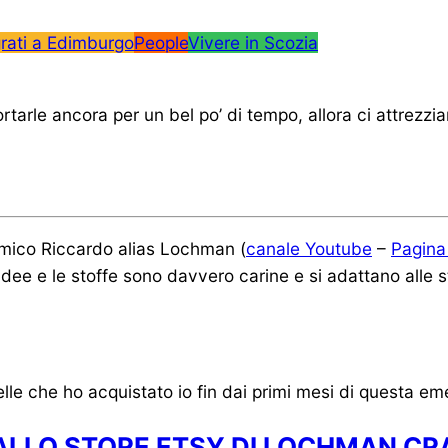
grati a Edimburgo
People
Vivere in Scozia
arle ancora per un bel po’ di tempo, allora ci attrezz
amico Riccardo alias Lochman (
canale Youtube
–
Pagina
ee e le stoffe sono davvero carine e si adattano alle st
lle che ho acquistato io fin dai primi mesi di questa eme
 ALLO STORE ETSY DI LOCHMAN CR