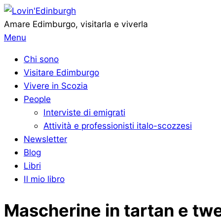
Vai
al
Lovin'Edinburgh
Amare Edimburgo, visitarla e viverla
contenuto
Menu
Menu
di
Chi sono
navigazione
Visitare Edimburgo
primaria
Vivere in Scozia
People
Interviste di emigrati
Attività e professionisti italo-scozzesi
Newsletter
Blog
Libri
Il mio libro
Mascherine in tartan e twe