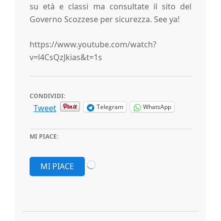
su età e classi ma consultate il sito del
Governo Scozzese per sicurezza. See ya!
https://www.youtube.com/watch?
v=l4CsQzJkias&t=1s
CONDIVIDI:
Tweet
Telegram
WhatsApp
MI PIACE:
Caricamento
MI PIACE
in
corso…
2016-
12-