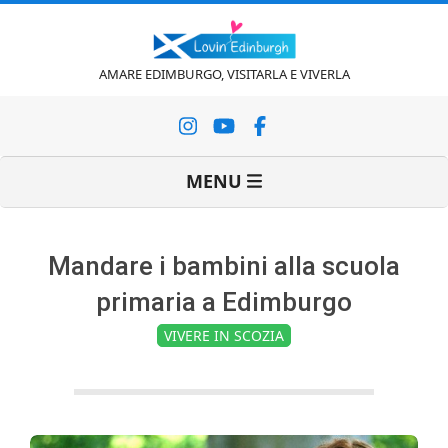
Vai
al
contenuto
L
AMARE EDIMBURGO, VISITARLA E VIVERLA
o
Menu
MENU
v
di
navigazione
primaria
i
Mandare i bambini alla scuola
primaria a Edimburgo
n
VIVERE IN SCOZIA
'