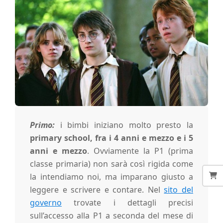
E
d
i
n
b
Primo:
i bimbi iniziano molto presto la
primary school, fra i 4 anni e mezzo e i 5
u
anni e mezzo
. Ovviamente la P1 (prima
classe primaria) non sarà così rigida come
r
la intendiamo noi, ma imparano giusto a
leggere e scrivere e contare. Nel
sito del
g
governo
trovate i dettagli precisi
sull’accesso alla P1 a seconda del mese di