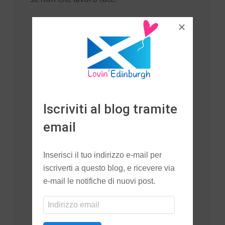
Iscriviti al blog tramite
email
Beh, io sempre cameriera
lavoro da 4 anni in un
Inserisci il tuo indirizzo e-mail per
ristorante italiano
ma
iscriverti a questo blog, e ricevere via
recentemente ho preso la
e-mail le notifiche di nuovi post.
decisione di cambiare ma non
Indirizzo
so per fare cosa ancora
email
.