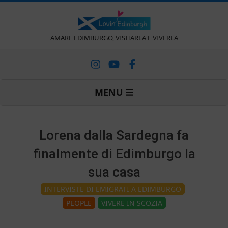
Vai
al
contenuto
L
AMARE EDIMBURGO, VISITARLA E VIVERLA
o
Menu
MENU
v
di
navigazione
primaria
i
Lorena dalla Sardegna fa
finalmente di Edimburgo la
n
sua casa
'
INTERVISTE DI EMIGRATI A EDIMBURGO
PEOPLE
VIVERE IN SCOZIA