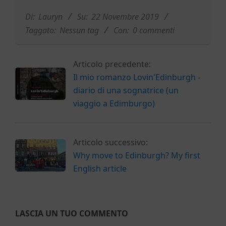
11-
22
Di:
Lauryn
Su:
22 Novembre 2019
Taggato:
Nessun tag
Con:
0 commenti
Articolo precedente:
Il mio romanzo Lovin'Edinburgh -
diario di una sognatrice (un
viaggio a Edimburgo)
Articolo successivo:
Why move to Edinburgh? My first
English article
LASCIA UN TUO COMMENTO