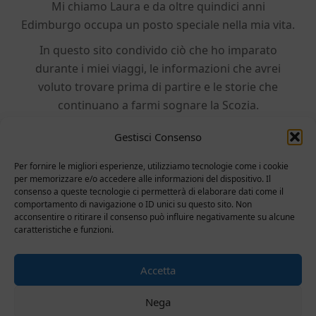
Mi chiamo Laura e da oltre quindici anni
Edimburgo occupa un posto speciale nella mia vita.
In questo sito condivido ciò che ho imparato
durante i miei viaggi, le informazioni che avrei
voluto trovare prima di partire e le storie che
continuano a farmi sognare la Scozia.
Gestisci Consenso
SCOPRI DI PIU'
Per fornire le migliori esperienze, utilizziamo tecnologie come i cookie
per memorizzare e/o accedere alle informazioni del dispositivo. Il
consenso a queste tecnologie ci permetterà di elaborare dati come il
comportamento di navigazione o ID unici su questo sito. Non
acconsentire o ritirare il consenso può influire negativamente su alcune
caratteristiche e funzioni.
© 2026 Lovin'Edinburgh è un progetto di Laura Gargiulo, web
Accetta
designer
Lauryn.it
| Hosting consigliato
Hostinger
Nega