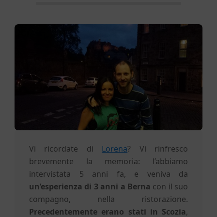
E
d
i
n
b
u
Vi ricordate di
Lorena
? Vi rinfresco
brevemente la memoria: l’abbiamo
r
intervistata 5 anni fa, e veniva da
un’esperienza di 3 anni a Berna
con il suo
g
compagno, nella ristorazione.
Precedentemente erano stati in Scozia
,