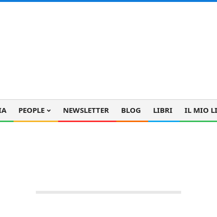
IA
PEOPLE
NEWSLETTER
BLOG
LIBRI
IL MIO L
sferirsi a Edimburgo (precisamente