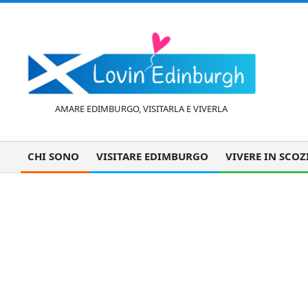
Vai
al
contenuto
L
AMARE EDIMBURGO, VISITARLA E VIVERLA
o
CHI SONO
VISITARE EDIMBURGO
VIVERE IN SCOZ
Menu
di
v
navigazione
I primi passi per tra
primaria
i
n