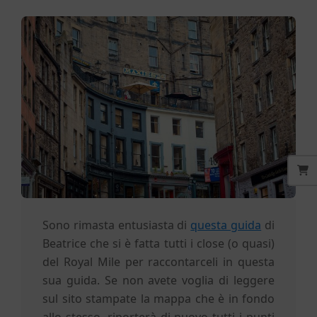
E
d
i
n
b
u
Sono rimasta entusiasta di
questa guida
di
r
Beatrice che si è fatta tutti i close (o quasi)
del Royal Mile per raccontarceli in questa
sua guida. Se non avete voglia di leggere
g
sul sito stampate la mappa che è in fondo
allo stesso, riporterà di nuovo tutti i punti