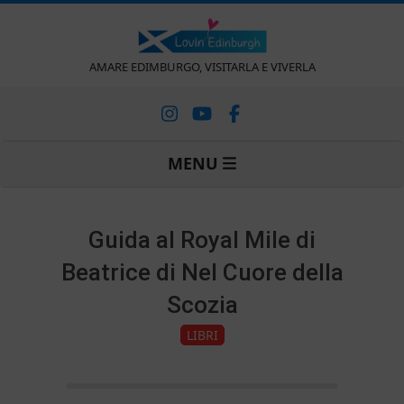
Vai
al
contenuto
L
AMARE EDIMBURGO, VISITARLA E VIVERLA
o
Menu
MENU
v
di
navigazione
primaria
i
Guida al Royal Mile di
Beatrice di Nel Cuore della
n
Scozia
'
LIBRI