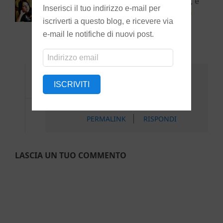
Grazie Laura! Detto da una grafica poi, è
Inserisci il tuo indirizzo e-mail per
un complimento graditissimo
iscriverti a questo blog, e ricevere via
BEATRICE
10 FEBBRAIO 2018
e-mail le notifiche di nuovi post.
PERMALINK
RISPONDI
Indirizzo
email
meritati
ISCRIVITI
LAURYN
AUTORE
10 FEBBRAIO 2018
PERMALINK
RISPONDI
LASCIA UN TUO COMMENTO