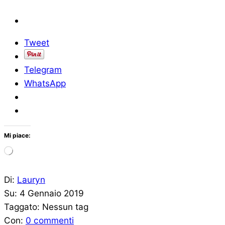
Tweet
Telegram
WhatsApp
Mi piace:
Caricamento
in
corso…
2019-
Di:
Lauryn
01-
Su:
4 Gennaio 2019
04
Taggato:
Nessun tag
Con:
0 commenti