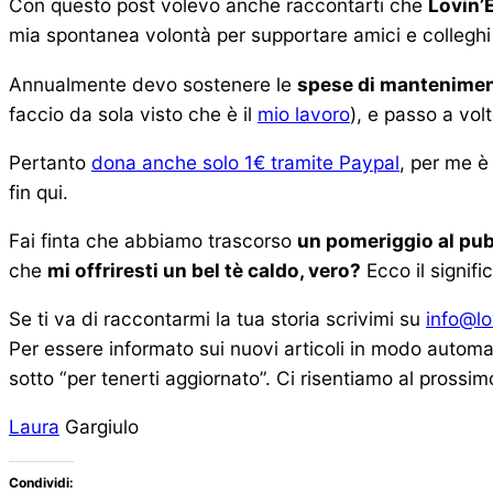
Con questo post volevo anche raccontarti che
Lovin’
mia spontanea volontà per supportare amici e colleghi d
Annualmente devo sostenere le
spese di mantenimen
faccio da sola visto che è il
mio lavoro
), e passo a vol
Pertanto
dona anche solo 1€ tramite Paypal
, per me è
fin qui.
Fai finta che abbiamo trascorso
un pomeriggio al pu
che
mi offriresti un bel tè caldo, vero?
Ecco il signific
Se ti va di raccontarmi la tua storia scrivimi su
info@lo
Per essere informato sui nuovi articoli in modo autom
sotto “per tenerti aggiornato”. Ci risentiamo al prossimo
Laura
Gargiulo
Condividi: