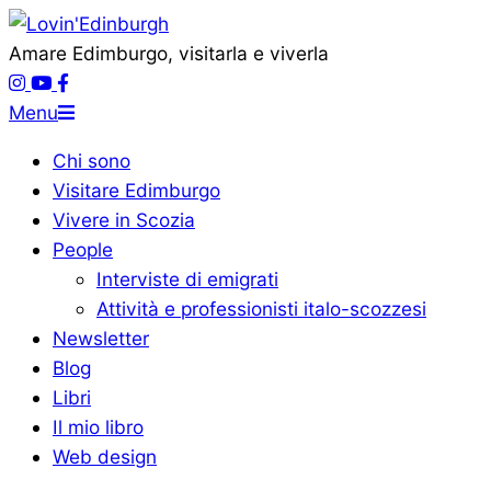
Vai
al
Lovin'Edinburgh
Amare Edimburgo, visitarla e viverla
contenuto
Menu
Menu
di
Chi sono
navigazione
Visitare Edimburgo
primaria
Vivere in Scozia
People
Interviste di emigrati
Attività e professionisti italo-scozzesi
Newsletter
Blog
Libri
Il mio libro
Web design