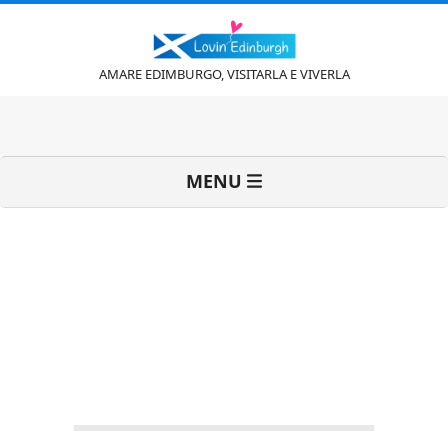
Vai
al
contenuto
L
AMARE EDIMBURGO, VISITARLA E VIVERLA
o
Menu
MENU
v
di
navigazione
primaria
i
n
'
BLOG