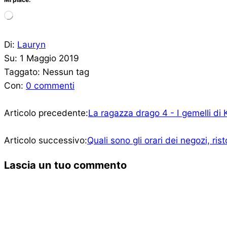
Caricamento
in
corso…
2019-
Di:
Lauryn
05-
Su:
1 Maggio 2019
01
Taggato:
Nessun tag
Con:
0 commenti
Articolo precedente:
La ragazza drago 4 - I gemelli d
Articolo successivo:
Quali sono gli orari dei negozi, ri
Lascia un tuo commento