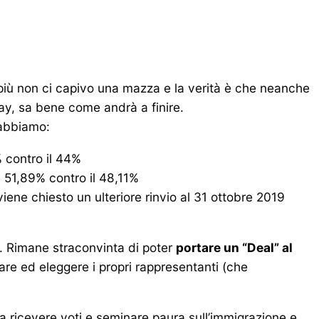
più non ci capivo una mazza e la verità è che neanche
ay, sa bene come andrà a finire.
 abbiamo:
% contro il 44%
l 51,89% contro il 48,11%
ene chiesto un ulteriore rinvio al 31 ottobre 2019
. Rimane straconvinta di poter
portare un “Deal” al
ipare ed eleggere i propri rappresentanti (che
a ricevere voti e seminare paura sull’immigrazione e