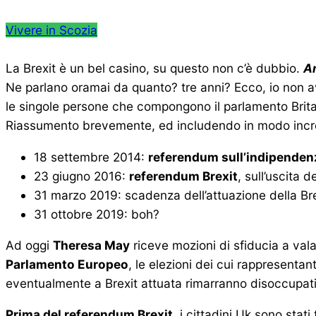
Vivere in Scozia
La Brexit è un bel casino, su questo non c’è dubbio.
An
Ne parlano oramai da quanto? tre anni? Ecco, io non 
le singole persone che compongono il parlamento Brita
Riassumento brevemente, ed includendo in modo incro
18 settembre 2014:
referendum sull’indipenden
23 giugno 2016:
referendum Brexit
, sull’uscita 
31 marzo 2019: scadenza dell’attuazione della Brex
31 ottobre 2019: boh?
Ad oggi
Theresa May
riceve mozioni di sfiducia a va
Parlamento Europeo
, le elezioni dei cui rappresentan
eventualmente a Brexit attuata rimarranno disoccupati,
Prima del referendum Brexit
, i cittadini Uk sono sta