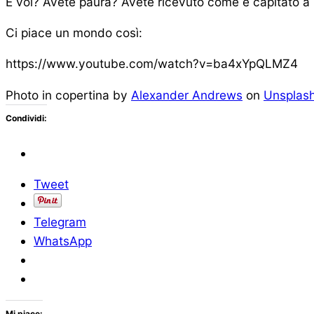
E voi? Avete paura? Avete ricevuto come è capitato a m
Ci piace un mondo così:
https://www.youtube.com/watch?v=ba4xYpQLMZ4
Photo in copertina by
Alexander Andrews
on
Unsplas
Condividi:
Tweet
Telegram
WhatsApp
Mi piace: