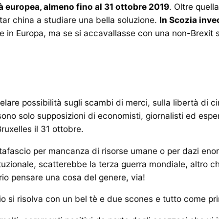
ità europea, almeno fino al 31 ottobre 2019
. Oltre quel
star china a studiare una bella soluzione.
In Scozia inve
e in Europa, ma se si accavallasse con una non-Brexit 
are possibilità sugli scambi di merci, sulla libertà di ci
sono solo supposizioni di economisti, giornalisti ed esper
xelles il 31 ottobre.
tafascio per mancanza di risorse umane o per dazi enorm
zionale, scatterebbe la terza guerra mondiale, altro che
rio pensare una cosa del genere, via!
io si risolva con un bel tè e due scones e tutto come pr