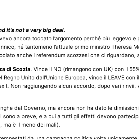
d it’s not a very big deal.
avevo ancora toccato l’argomento perché più leggevo e 
nnico, né tantomeno l’attuale primo ministro Theresa M
ciato anche i referendum scozzesi che ci riguardano,
za di Scozia
. Vince il NO (rimangono con UK) con il 55
del Regno Unito dall’Unione Europea, vince il LEAVE con i
it. Non raggiungendo alcun accordo, dopo vari rinvii, vi
langhe dal Governo, ma ancora non ha dato le dimissioni
ti sono a breve, e a cui a tutti gli effetti devono partec
 ma è il meno dei mali).
ti tempestati da una campagna politica volta unicamente 