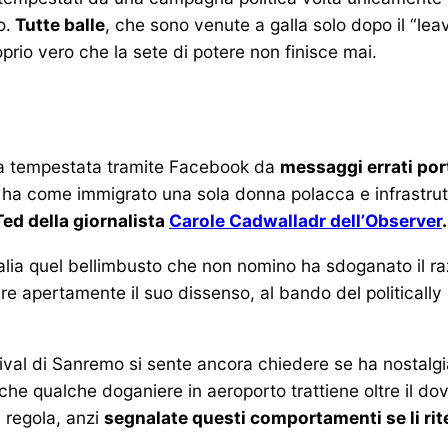
o.
Tutte balle
, che sono venute a galla solo dopo il “lea
prio vero che la sete di potere non finisce mai.
ata tempestata tramite Facebook da
messaggi errati por
 ha come immigrato una sola donna polacca e infrastrutt
Ted della giornalista
Carole Cadwalladr dell’Observer
.
alia quel bellimbusto che non nomino ha sdoganato il ra
are apertamente il suo dissenso, al bando del politically 
stival di Sanremo si sente ancora chiedere se ha nostalg
che qualche doganiere in aeroporto trattiene oltre il do
n regola, anzi
segnalate questi comportamenti se li rit