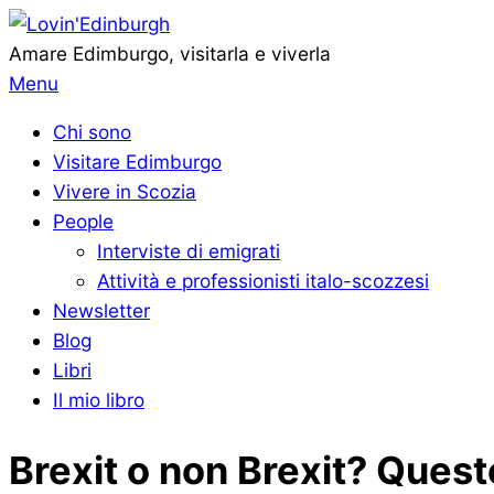
Vai
al
Lovin'Edinburgh
Amare Edimburgo, visitarla e viverla
contenuto
Menu
Menu
di
Chi sono
navigazione
Visitare Edimburgo
primaria
Vivere in Scozia
People
Interviste di emigrati
Attività e professionisti italo-scozzesi
Newsletter
Blog
Libri
Il mio libro
Brexit o non Brexit? Quest