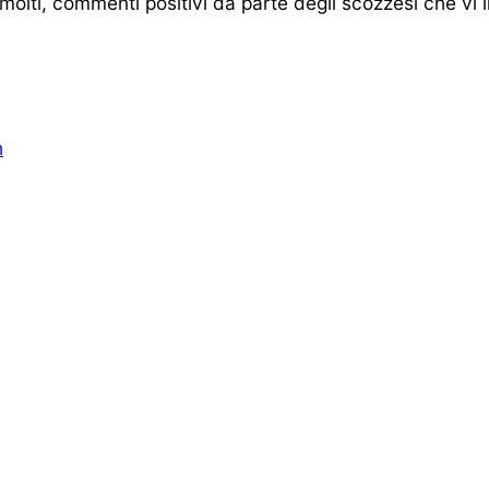
olti, commenti positivi da parte degli scozzesi che vi 
h