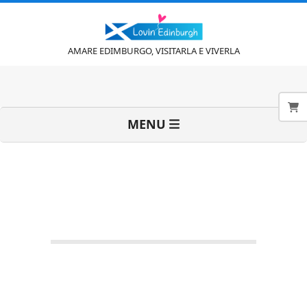
Vai
al
contenuto
L
AMARE EDIMBURGO, VISITARLA E VIVERLA
o
Menu
MENU
v
di
navigazione
primaria
i
n
'