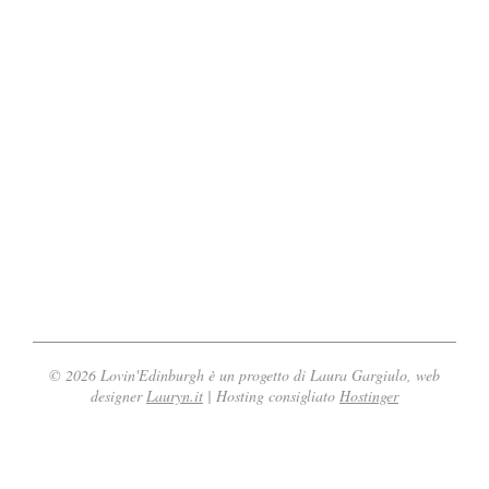
E
d
i
n
b
u
r
© 2026 Lovin'Edinburgh è un progetto di Laura Gargiulo, web
designer
Lauryn.it
| Hosting consigliato
Hostinger
g