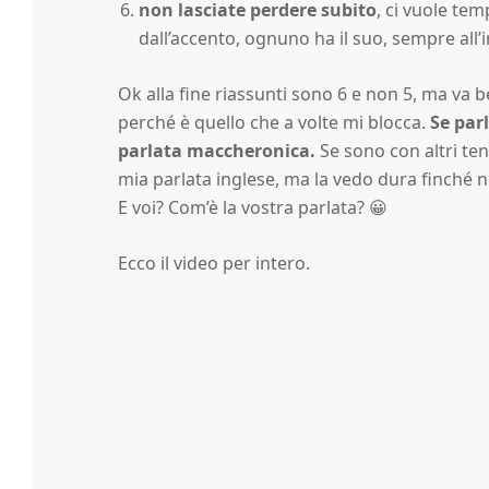
non lasciate perdere subito
, ci vuole te
dall’accento, ognuno ha il suo, sempre all’i
Ok alla fine riassunti sono 6 e non 5, ma va 
perché è quello che a volte mi blocca.
Se parl
parlata maccheronica.
Se sono con altri te
mia parlata inglese, ma la vedo dura finché no
E voi? Com’è la vostra parlata? 😀
Ecco il video per intero.