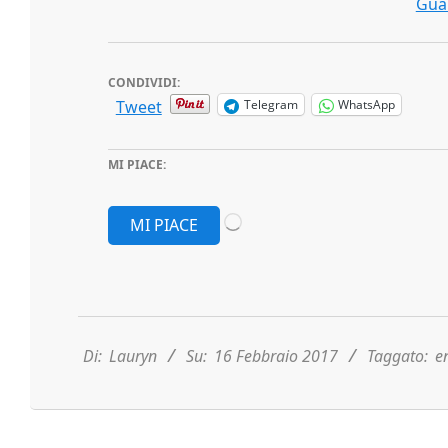
Guar
CONDIVIDI:
Tweet
Telegram
WhatsApp
MI PIACE:
Caricamento
MI PIACE
in
corso…
2017-
02-
16
Di:
Lauryn
Su:
16 Febbraio 2017
Taggato:
e