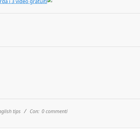
da i 3 video gratuiti
nglish tips
Con:
0 commenti