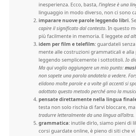
r
inesperienza. Ecco, basta,
l’inglese è una li
linguaggio in modo diverso, non ci sono ca
g
imparare nuove parole leggendo libri
. S
capire il significato dal contesto
. In questo mo
h
più facilmente in memoria. E leggete
ad al
idem per film e telefilm
:
guardateli senza s
mente alle costruzioni grammaticali e al
leggendo semplicemente i sottotitoli.
Io di
Ma qui voglio aggiungere un mio punto:
musi
non sapete una parola andatela a vedere. For
elidono molte parole e a volte gli accenti si 
adottato questo metodo perché amo la music
pensate direttamente nella lingua final
testa non solo rischia di farvi bloccare, m
tradurre letteralmente da una lingua all’altra.
grammatica
: inutile dirlo, siamo pieni di
corsi guardate online, è pieno di siti che vi