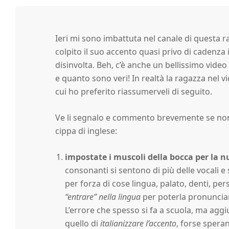
'
Ieri mi sono imbattuta nel canale di questa r
E
colpito il suo accento quasi privo di cadenza 
disinvolta. Beh, c’è anche un bellissimo video 
d
e quanto sono veri! In realtà la ragazza nel v
cui ho preferito riassumerveli di seguito.
i
Ve li segnalo e commento brevemente se non 
cippa di inglese:
n
impostate i muscoli della bocca per la 
b
consonanti si sentono di più delle vocali 
per forza di cose lingua, palato, denti, p
u
“entrare” nella lingua
per poterla pronuncia
L’errore che spesso si fa a scuola, ma aggi
quello di
italianizzare l’accento
, forse spera