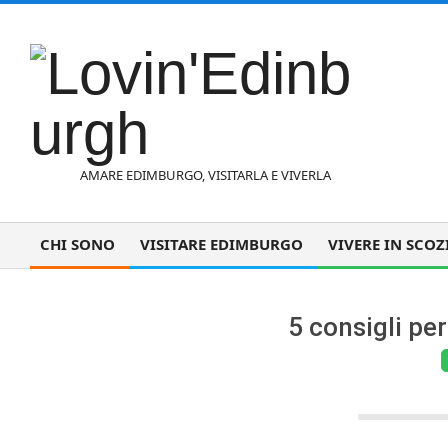
Vai
al
contenuto
L
AMARE EDIMBURGO, VISITARLA E VIVERLA
o
CHI SONO
VISITARE EDIMBURGO
VIVERE IN SCOZ
Menu
di
v
navigazione
5 consigli per
primaria
i
n