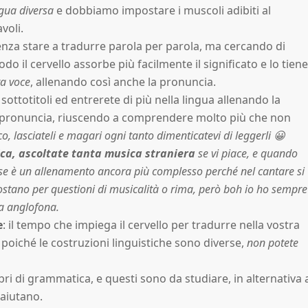
ngua diversa
e dobbiamo impostare i muscoli adibiti al
voli.
enza stare a tradurre parola per parola, ma cercando di
do il cervello assorbe più facilmente il significato e lo tiene
ta voce
, allenando così anche la pronuncia.
ottotitoli ed entrerete di più nella lingua allenando la
la pronuncia, riuscendo a comprendere molto più che non
co, lasciateli e magari ogni tanto dimenticatevi di leggerli 😀
ca, ascoltate tanta musica straniera
se vi piace, e quando
se è un allenamento ancora più complesso perché nel cantare si
spostano per questioni di musicalità o rima, però boh io ho sempre
a anglofona.
e
: il tempo che impiega il cervello per tradurre nella vostra
a poiché le costruzioni linguistiche sono diverse,
non potete
 libri di grammatica, e questi sono da studiare, in alternativa 
 aiutano.