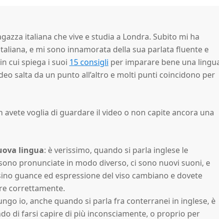
agazza italiana che vive e studia a Londra. Subito mi ha
italiana, e mi sono innamorata della sua parlata fluente e
in cui spiega i suoi
15 consigli
per imparare bene una lingua
ideo salta da un punto all’altro e molti punti coincidono per
avete voglia di guardare il video o non capite ancora una
nuova lingua
: è verissimo, quando si parla inglese le
e sono pronunciate in modo diverso, ci sono nuovi suoni, e
ersino guance ed espressione del viso cambiano e dovete
re correttamente.
ungo io, anche quando si parla fra conterranei in inglese, è
ndo di farsi capire di più inconsciamente, o proprio per