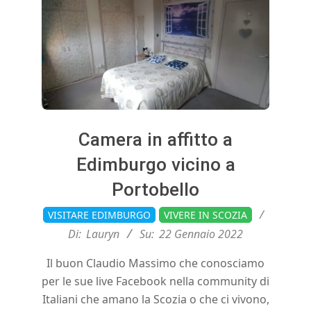
E
d
i
n
Camera in affitto a
b
Edimburgo vicino a
Portobello
u
2022-
VISITARE EDIMBURGO
VIVERE IN SCOZIA
01-
Di:
Lauryn
Su:
22 Gennaio 2022
r
22
Il buon Claudio Massimo che conosciamo
g
per le sue live Facebook nella community di
Italiani che amano la Scozia o che ci vivono,