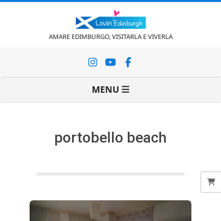
Vai
al
contenuto
L
AMARE EDIMBURGO, VISITARLA E VIVERLA
o
Menu
MENU
v
di
navigazione
primaria
i
portobello beach
n
'