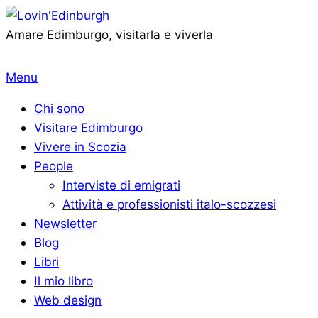
Vai
al
Lovin'Edinburgh
Amare Edimburgo, visitarla e viverla
contenuto
Menu
Menu
di
Chi sono
navigazione
Visitare Edimburgo
primaria
Vivere in Scozia
People
Interviste di emigrati
Attività e professionisti italo-scozzesi
Newsletter
Blog
Libri
Il mio libro
Web design