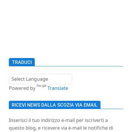
(ehi voi, se ci siete, lasciate un saluto!). Lo
h
so perché molti miei contatti mi hanno
riferito di aver già letto
CONTINUA A LEGGERE
TRADUCI
Powered by
Translate
RICEVI NEWS DALLA SCOZIA VIA EMAIL
Inserisci il tuo indirizzo e-mail per iscriverti a
questo blog, e ricevere via e-mail le notifiche di