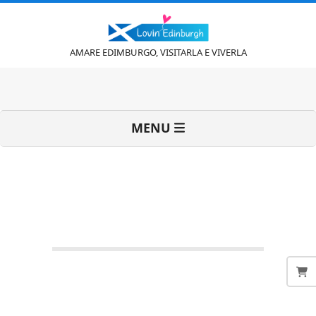
Vai
al
contenuto
L
AMARE EDIMBURGO, VISITARLA E VIVERLA
o
Menu
MENU
v
di
navigazione
primaria
i
n
'