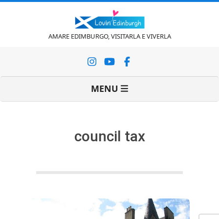
Vai
al
contenuto
L
AMARE EDIMBURGO, VISITARLA E VIVERLA
o
Menu
MENU
v
di
navigazione
primaria
i
council tax
n
'