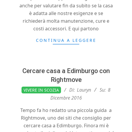
h
anche per valutare fin da subito se la casa
è adatta alle nostre esigenze e se
richiederà molta manutenzione, cure e
costi accessori. E qui partono
CONTINUA A LEGGERE
Cercare casa a Edimburgo con
Rightmove
2016-
Di:
Lauryn
Su:
8
VIVERE IN SCOZIA
12-
Dicembre 2016
08
Tempo fa ho redatto una piccola guida a
Rightmove, uno dei siti che consiglio per
cercare casa a Edimburgo. Finora mi è