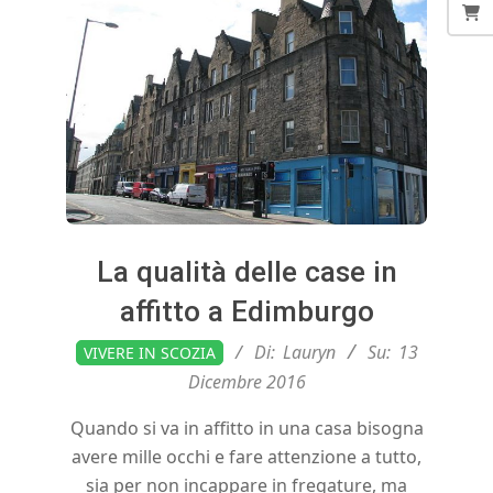
E
d
i
n
b
La qualità delle case in
affitto a Edimburgo
u
2016-
Di:
Lauryn
Su:
13
VIVERE IN SCOZIA
12-
r
Dicembre 2016
13
Quando si va in affitto in una casa bisogna
g
avere mille occhi e fare attenzione a tutto,
sia per non incappare in fregature, ma