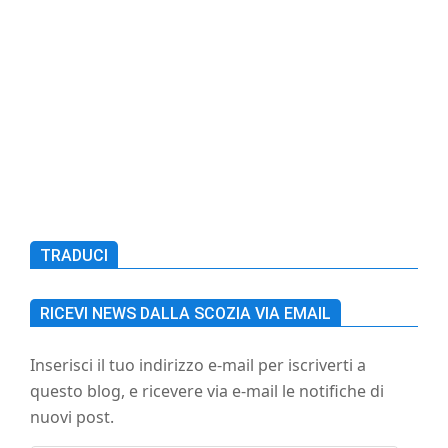
no?) il deal fra Europa e Gran Bretagna, per
h
definire finalmente le regole definitive di
questa Brexit. Da un po’ di tempo sono
pronte sul sito le regole che riguardano
l’immigrazione, che sono poi quelle che ci
CONTINUA A LEGGERE
TRADUCI
RICEVI NEWS DALLA SCOZIA VIA EMAIL
Inserisci il tuo indirizzo e-mail per iscriverti a
questo blog, e ricevere via e-mail le notifiche di
nuovi post.