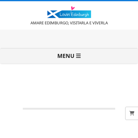
Vai
al
contenuto
L
AMARE EDIMBURGO, VISITARLA E VIVERLA
o
Menu
MENU
v
di
navigazione
primaria
i
n
'