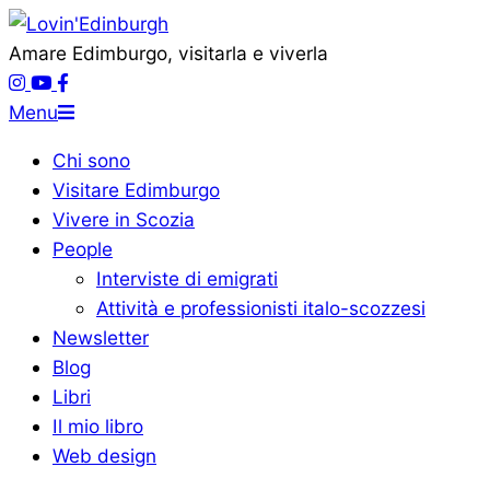
Vai
al
Lovin'Edinburgh
Amare Edimburgo, visitarla e viverla
contenuto
Menu
Menu
di
Chi sono
navigazione
Visitare Edimburgo
primaria
Vivere in Scozia
People
Interviste di emigrati
Attività e professionisti italo-scozzesi
Newsletter
Blog
Libri
Il mio libro
Web design